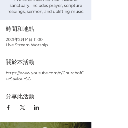
sanctuary. Includes prayer, scripture
readings, sermon, and uplifting music.
時間和地點
2021年2月14日 11:00
Live Stream Worship
關於本活動
https://www.youtube.com/c/ChurchofO
urSaviourSG
分享此活動