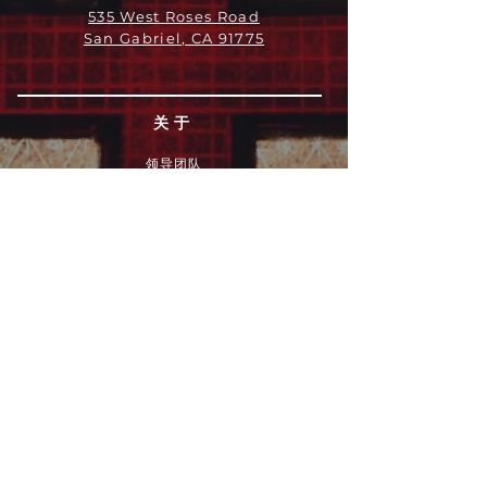
535 West Roses Road
San Gabriel, CA 91775
关于
领导团队
我们是谁
愿景
我们的历史
新闻周报
行动
拓展和康复事工