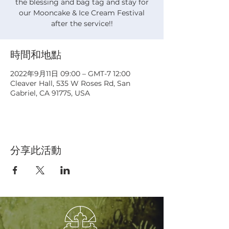
the blessing and bag tag and stay for
our Mooncake & Ice Cream Festival
after the service!!
時間和地點
2022年9月11日 09:00 – GMT-7 12:00
Cleaver Hall, 535 W Roses Rd, San
Gabriel, CA 91775, USA
分享此活動