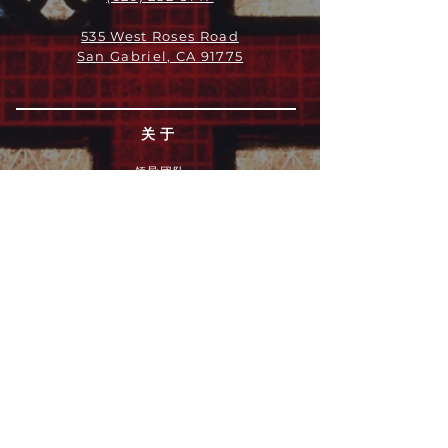
535 West Roses Road
San Gabriel, CA 91775
关于
领导团队
我们是谁
愿景
我们的历史
新闻周报
行动