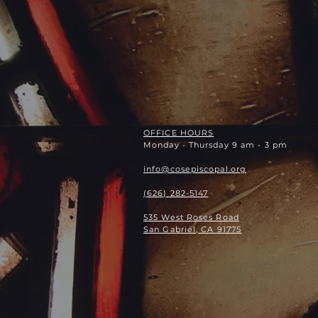
OFFICE HOURS
Monday - Thursday 9 am - 3 pm
info@cosepiscopal.org
(626) 282-5147
535 West Roses Road
San Gabriel, CA 91775