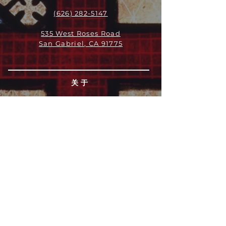
(626) 282-5147
535 West Roses Road
San Gabriel, CA 91775
关于
领导团队
我们是谁
愿景
我们的历史
新闻周报
行动