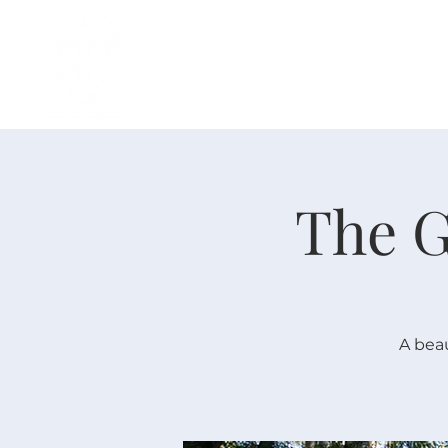
主页
中文事工
我是新人
The G
A beau