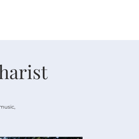
人生大事
资源
奉献
harist
 music,