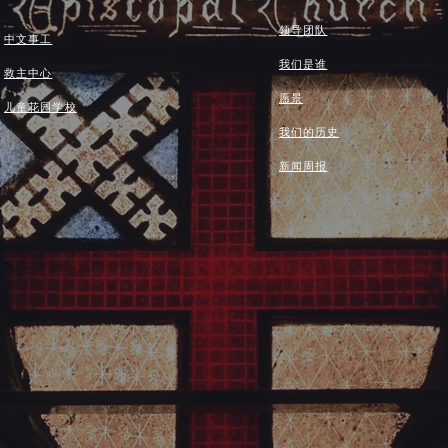
领导团队
中文事工
我们是谁
救主中心
愿景
儿童花园学校
我们的历史
新闻周报