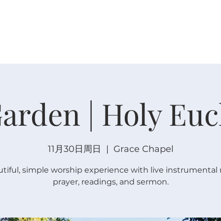
关于
崇拜
主内联结
日程安排
日程安排
arden | Holy Euc
11月30日周日
  |  
Grace Chapel
tiful, simple worship experience with live instrumental
prayer, readings, and sermon.