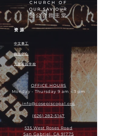
资源
中文事工
救主中心
儿童花园学校
OFFICE HOURS
Monday - Thursday 9 am - 3 pm
info@cosepiscopal.org
(626) 282-5147
535 West Roses Road
San Gabriel, CA 91775