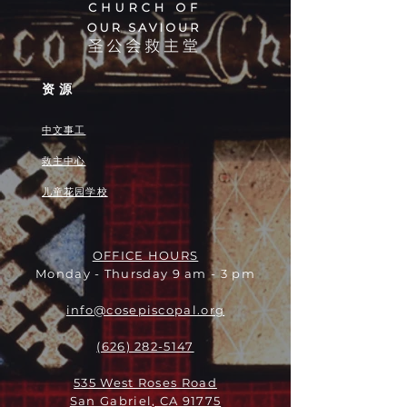
资源
中文事工
救主中心
儿童花园学校
OFFICE HOURS
Monday - Thursday 9 am - 3 pm
info@cosepiscopal.org
(626) 282-5147
535 West Roses Road
San Gabriel, CA 91775