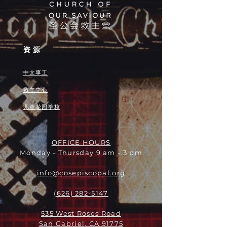
资源
中文事工
救主中心
儿童花园学校
OFFICE HOURS
Monday - Thursday 9 am - 3 pm
info@cosepiscopal.org
(626) 282-5147
535 West Roses Road
San Gabriel, CA 91775