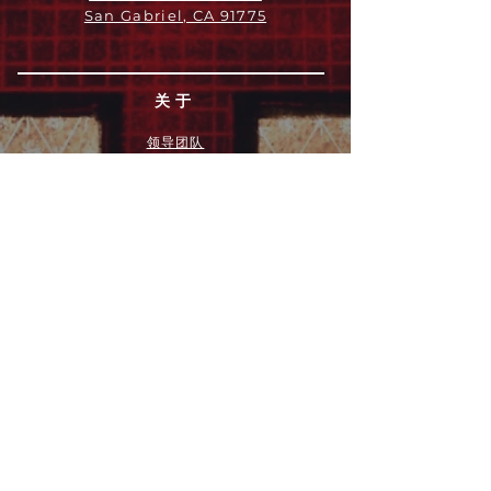
San Gabriel, CA 91775
关于
领导团队
我们是谁
愿景
我们的历史
新闻周报
行动
拓展和康复事工