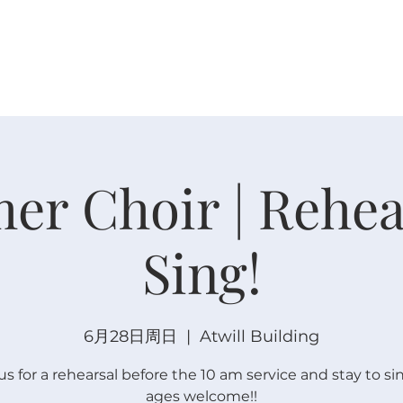
关于
崇拜
主内联结
日程安排
日程安排
r Choir | Rehea
Sing!
6月28日周日
  |  
Atwill Building
us for a rehearsal before the 10 am service and stay to sin
ages welcome!!