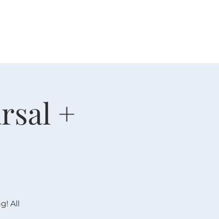
人生大事
资源
奉献
rsal +
g! All