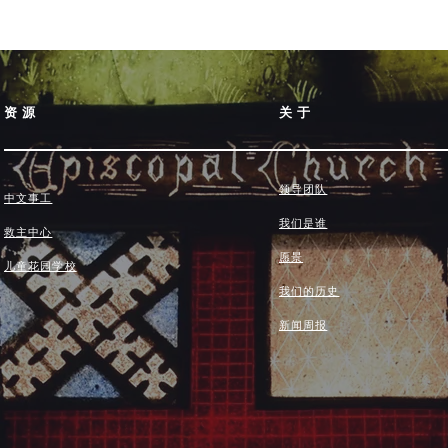
资源
关于
领导团队
中文事工
我们是谁
救主中心
愿景
儿童花园学校
我们的历史
新闻周报