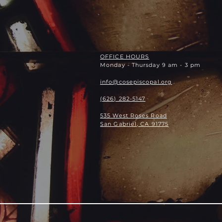
OFFICE HOURS
Monday - Thursday 9 am - 3 pm
info@cosepiscopal.org
(626) 282-5147
535 West Roses Road
San Gabriel, CA 91775