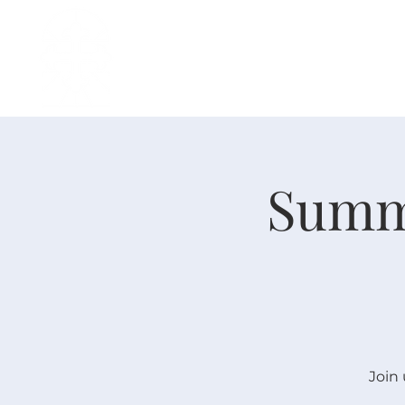
主页
中文事工
我是新人
Summe
Join 