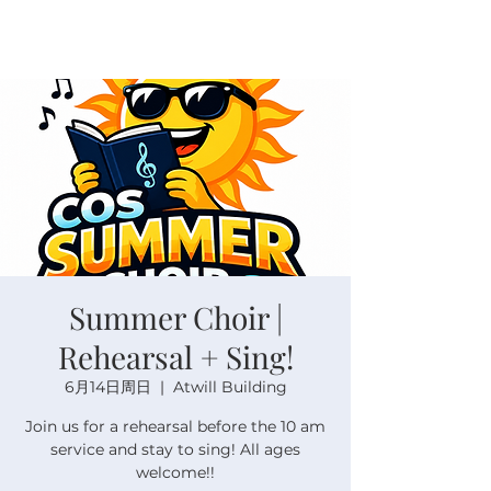
Summer Choir |
Rehearsal + Sing!
6月14日周日
  |  
Atwill Building
Join us for a rehearsal before the 10 am
service and stay to sing! All ages
welcome!!