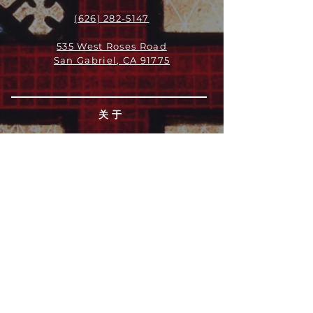
(626) 282-5147
535 West Roses Road
San Gabriel, CA 91775
关于
领导团队
我们是谁
愿景
我们的历史
新闻周报
行动