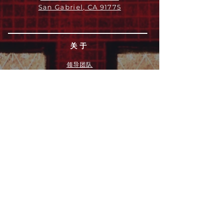
San Gabriel, CA 91775
关于
领导团队
我们是谁
愿景
我们的历史
新闻周报
行动
拓展和康复事工