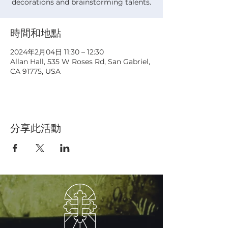
decorations and brainstorming talents.
時間和地點
2024年2月04日 11:30 – 12:30
Allan Hall, 535 W Roses Rd, San Gabriel,
CA 91775, USA
分享此活動