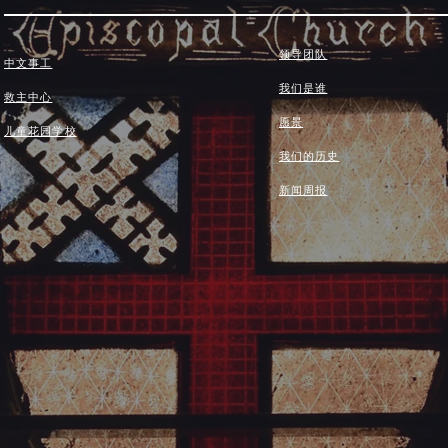
领导团队
中文事工
我们是谁
救主中心
愿景
儿童花园学校
我们的历史
新闻周报