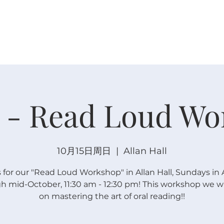
关于
崇拜
主内联结
日程安排
日程安排
 - Read Loud Wo
10月15日周日
  |  
Allan Hall
s for our "Read Loud Workshop" in Allan Hall, Sundays in
h mid-October, 11:30 am - 12:30 pm! This workshop we wi
on mastering the art of oral reading!!