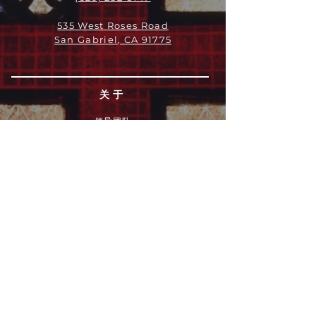
535 West Roses Road
San Gabriel, CA 91775
关于
领导团队
我们是谁
愿景
我们的历史
新闻周报
行动