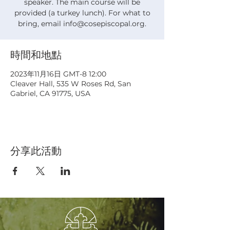
speaker. The main course will be
provided (a turkey lunch). For what to
bring, email info@cosepiscopal.org.
時間和地點
2023年11月16日 GMT-8 12:00
Cleaver Hall, 535 W Roses Rd, San
Gabriel, CA 91775, USA
分享此活動