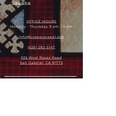
儿童花园学校
OFFICE HOURS
Monday - Thursday 9 am - 3 pm
info@cosepiscopal.org
(626) 282-5147
535 West Roses Road
San Gabriel, CA 91775
关于
领导团队
我们是谁
愿景