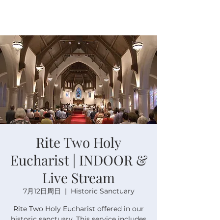
Rite Two Holy
Eucharist | INDOOR &
Live Stream
7月12日周日
  |  
Historic Sanctuary
Rite Two Holy Eucharist offered in our
historic sanctuary. This service includes