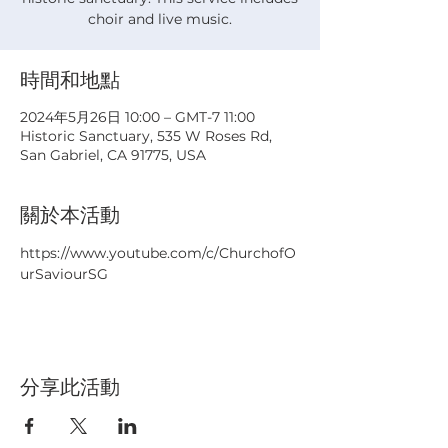
choir and live music.
時間和地點
2024年5月26日 10:00 – GMT-7 11:00
Historic Sanctuary, 535 W Roses Rd,
San Gabriel, CA 91775, USA
關於本活動
https://www.youtube.com/c/ChurchofO
urSaviourSG
分享此活動