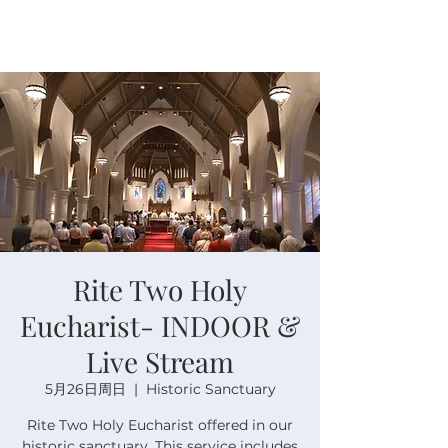
Rite Two Holy
Eucharist- INDOOR &
Live Stream
5月26日周日
  |  
Historic Sanctuary
Rite Two Holy Eucharist offered in our
historic sanctuary. This service includes