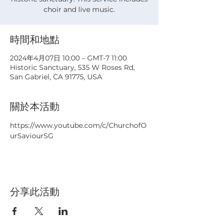
choir and live music.
時間和地點
2024年4月07日 10:00 – GMT-7 11:00
Historic Sanctuary, 535 W Roses Rd,
San Gabriel, CA 91775, USA
關於本活動
https://www.youtube.com/c/ChurchofO
urSaviourSG
分享此活動