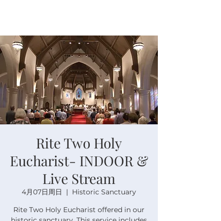
Rite Two Holy
Eucharist- INDOOR &
Live Stream
4月07日周日
  |  
Historic Sanctuary
Rite Two Holy Eucharist offered in our
historic sanctuary. This service includes