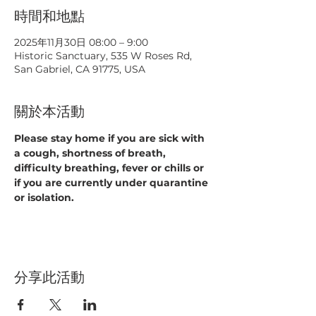
時間和地點
2025年11月30日 08:00 – 9:00
Historic Sanctuary, 535 W Roses Rd,
San Gabriel, CA 91775, USA
關於本活動
Please stay home if you are sick with 
a cough, shortness of breath, 
difficulty breathing, fever or chills or 
if you are currently under quarantine 
or isolation.
分享此活動