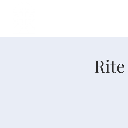
主页
中文事工
我是新人
Rite