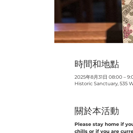
時間和地點
2025年8月31日 08:00 – 9:
Historic Sanctuary, 535 
關於本活動
Please stay home if you
chills or if you are cur