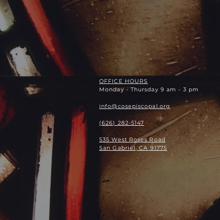
OFFICE HOURS
Monday - Thursday 9 am - 3 pm
info@cosepiscopal.org
(626) 282-5147
535 West Roses Road
San Gabriel, CA 91775