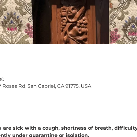
00
W Roses Rd, San Gabriel, CA 91775, USA
 are sick with a cough, shortness of breath, difficulty
rently under quarantine or isolation.