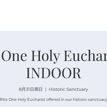
关于
崇拜
主内联结
日程安排
日程安排
 One Holy Euchar
INDOOR
8月31日周日
  |  
Historic Sanctuary
Rite One Holy Eucharist offered in our historic sanctuary