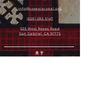
info@cosepiscopal.org
(626) 282-5147
535 West Roses Road
San Gabriel, CA 91775
关于
领导团队
我们是谁
愿景
我们的历史
新闻周报