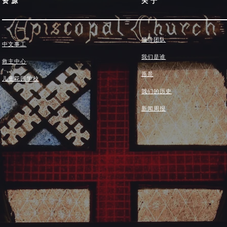
资源
关于
领导团队
中文事工
我们是谁
救主中心
愿景
儿童花园学校
我们的历史
新闻周报