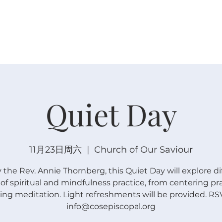
关于
崇拜
主内联结
日程安排
日程安排
Quiet Day
11月23日周六
  |  
Church of Our Saviour
 the Rev. Annie Thornberg, this Quiet Day will explore di
of spiritual and mindfulness practice, from centering pr
ing meditation. Light refreshments will be provided. RS
info@cosepiscopal.org