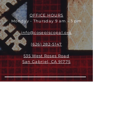
OFFICE HOURS
Monday - Thursday 9 am - 3 pm
info@cosepiscopal.org
(626) 282-5147
535 West Roses Road
San Gabriel, CA 91775
关于
领导团队
我们是谁
愿景
我们的历史