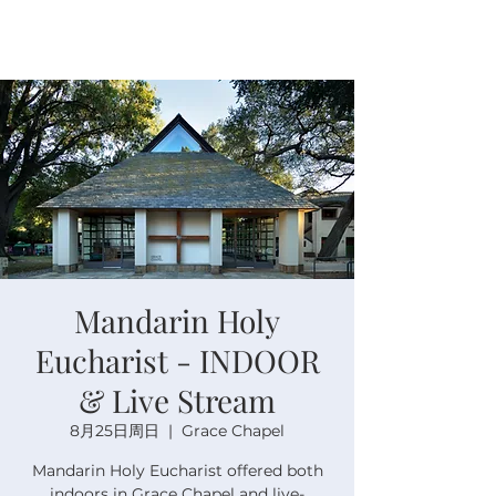
Mandarin Holy
Eucharist - INDOOR
& Live Stream
8月25日周日
  |  
Grace Chapel
Mandarin Holy Eucharist offered both
indoors in Grace Chapel and live-