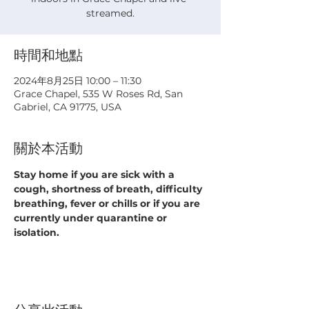
streamed.
時間和地點
2024年8月25日 10:00 – 11:30
Grace Chapel, 535 W Roses Rd, San
Gabriel, CA 91775, USA
關於本活動
Stay home if you are sick with a 
cough, shortness of breath, difficulty 
breathing, fever or chills or if you are 
currently under quarantine or 
isolation.