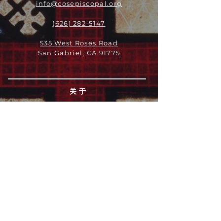
info@cosepiscopal.org
(626) 282-5147
535 West Roses Road
San Gabriel, CA 91775
关于
领导团队
我们是谁
愿景
我们的历史
新闻周报