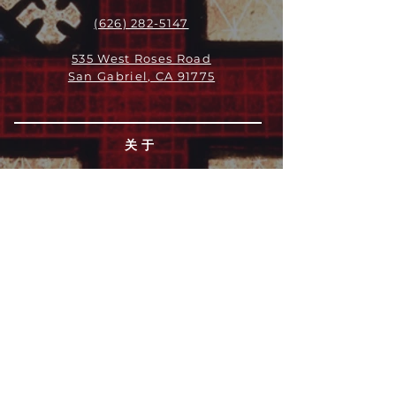
(626) 282-5147
535 West Roses Road
San Gabriel, CA 91775
关于
领导团队
我们是谁
愿景
我们的历史
新闻周报
行动