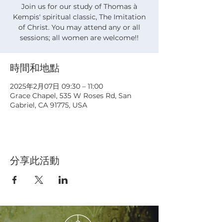
Join us for our study of Thomas à
Kempis' spiritual classic, The Imitation
of Christ. You may attend any or all
sessions; all women are welcome!!
時間和地點
2025年2月07日 09:30 – 11:00
Grace Chapel, 535 W Roses Rd, San
Gabriel, CA 91775, USA
分享此活動