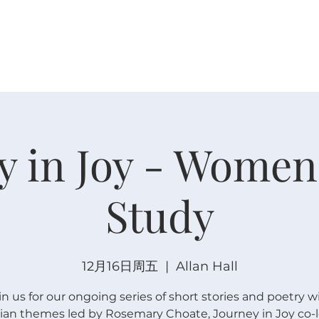
关于
崇拜
主内联结
日程安排
日程安排
y in Joy - Women'
Study
12月16日周五
  |  
Allan Hall
in us for our ongoing series of short stories and poetry w
tian themes led by Rosemary Choate, Journey in Joy co-l