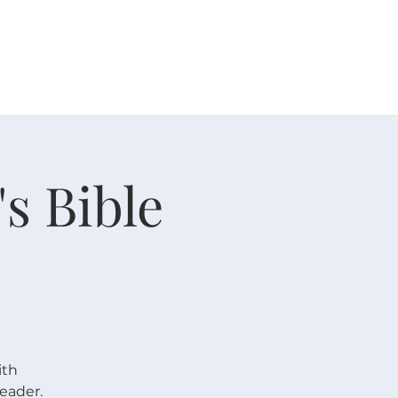
人生大事
资源
奉献
s Bible
ith
eader.