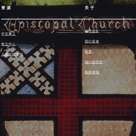
资源
关于
领导团队
中文事工
我们是谁
救主中心
愿景
儿童花园学校
我们的历史
新闻周报