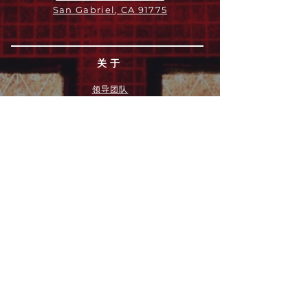
San Gabriel, CA 91775
关于
领导团队
我们是谁
愿景
我们的历史
新闻周报
行动
拓展和康复事工