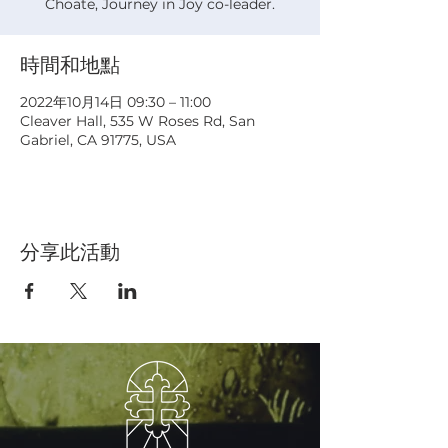
Choate, Journey in Joy co-leader.
時間和地點
2022年10月14日 09:30 – 11:00
Cleaver Hall, 535 W Roses Rd, San
Gabriel, CA 91775, USA
分享此活動