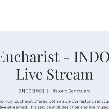
关于
崇拜
主内联结
日程安排
日程安排
Eucharist - IN
Live Stream
2月06日周日
  |  
Historic Sanctuary
wo Holy Eucharist offered both inside our historic sanctu
live-streamed. This service includes choir and live music.