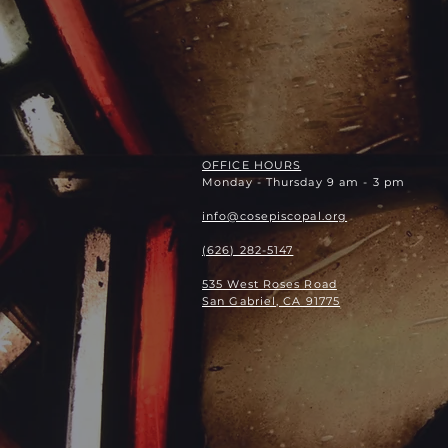
OFFICE HOURS
Monday - Thursday 9 am - 3 pm
info@cosepiscopal.org
(626) 282-5147
535 West Roses Road
San Gabriel, CA 91775