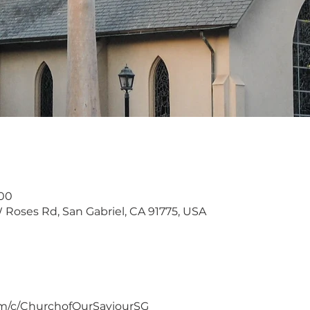
00
W Roses Rd, San Gabriel, CA 91775, USA
m/c/ChurchofOurSaviourSG