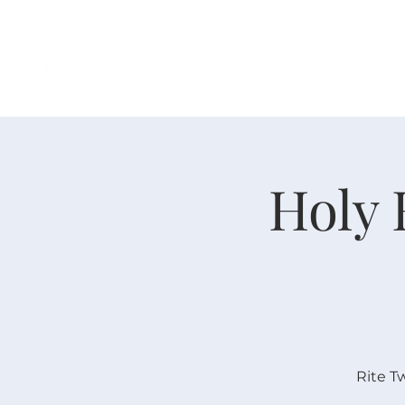
主页
中文事工
我是新人
Holy 
Rite T