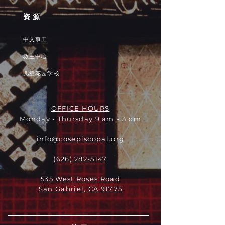
资源
中文事工
救主中心
儿童花园学校
OFFICE HOURS
Monday - Thursday 9 am - 3 pm
info@cosepiscopal.org
(626) 282-5147
535 West Roses Road
San Gabriel, CA 91775