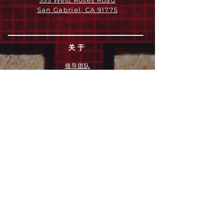
535 West Roses Road
San Gabriel, CA 91775
关于
领导团队
我们是谁
愿景
我们的历史
新闻周报
行动
拓展和康复事工