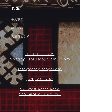
资源
中文事工
救主中心
儿童花园学校
OFFICE HOURS
Monday - Thursday 9 am - 3 pm
info@cosepiscopal.org
(626) 282-5147
535 West Roses Road
San Gabriel, CA 91775