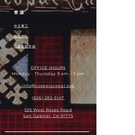
资源
中文事工
救主中心
儿童花园学校
OFFICE HOURS
Monday - Thursday 9 am - 3 pm
info@cosepiscopal.org
(626) 282-5147
535 West Roses Road
San Gabriel, CA 91775