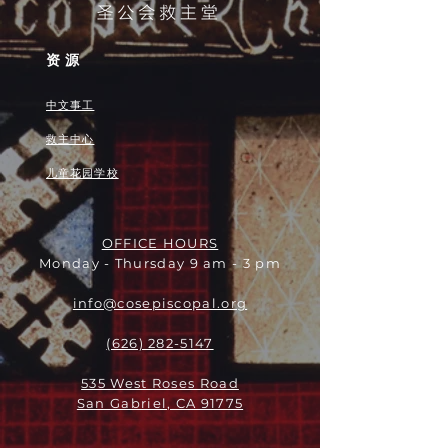
资源
中文事工
救主中心
儿童花园学校
OFFICE HOURS
Monday - Thursday 9 am - 3 pm
info@cosepiscopal.org
(626) 282-5147
535 West Roses Road
San Gabriel, CA 91775