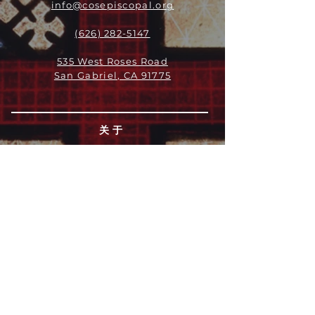
info@cosepiscopal.org
(626) 282-5147
535 West Roses Road
San Gabriel, CA 91775
关于
领导团队
我们是谁
愿景
我们的历史
新闻周报