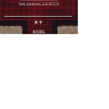
San Gabriel, CA 91775
关于
领导团队
我们是谁
愿景
我们的历史
新闻周报
行动
拓展和康复事工