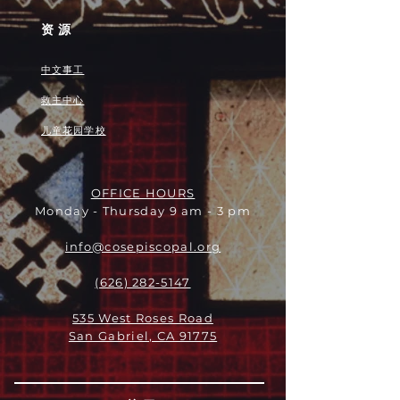
资源
中文事工
救主中心
儿童花园学校
OFFICE HOURS
Monday - Thursday 9 am - 3 pm
info@cosepiscopal.org
(626) 282-5147
535 West Roses Road
San Gabriel, CA 91775