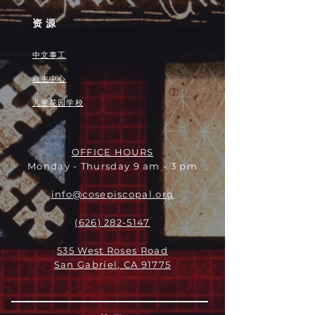
资源
中文事工
救主中心
儿童花园学校
OFFICE HOURS
Monday - Thursday 9 am - 3 pm
info@cosepiscopal.org
(626) 282-5147
535 West Roses Road
San Gabriel, CA 91775