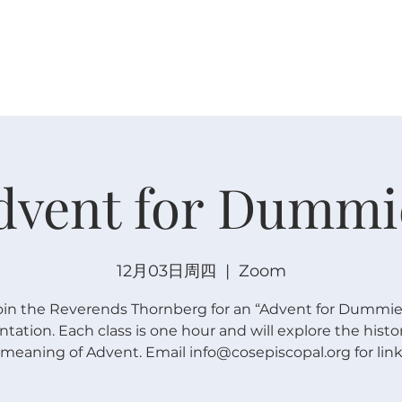
关于
崇拜
主内联结
日程安排
日程安排
dvent for Dummi
12月03日周四
  |  
Zoom
oin the Reverends Thornberg for an “Advent for Dummie
ntation. Each class is one hour and will explore the histo
meaning of Advent. Email info@cosepiscopal.org for lin