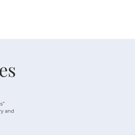
人生大事
资源
奉献
es
s”
ry and
k