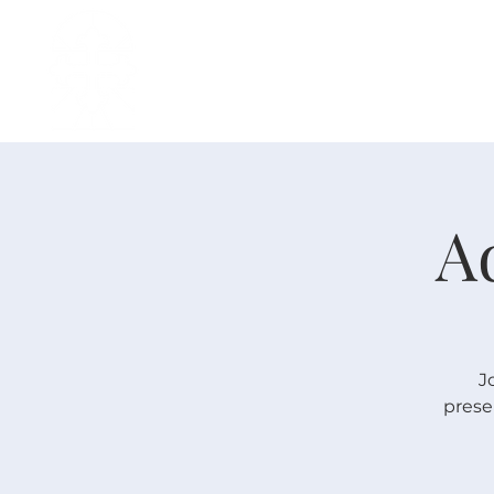
主页
中文事工
我是新人
A
J
prese