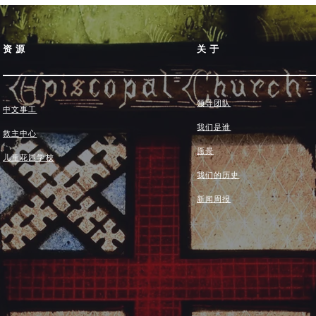
资源
关于
领导团队
中文事工
我们是谁
救主中心
愿景
儿童花园学校
我们的历史
新闻周报