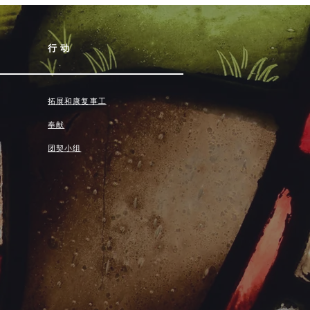
行动
拓展和康复事工
奉献
团契小组