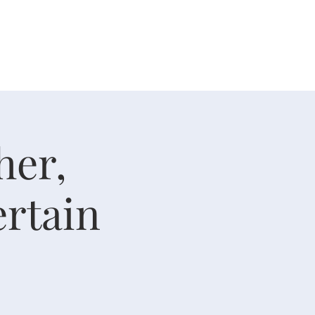
人生大事
资源
奉献
her,
ertain