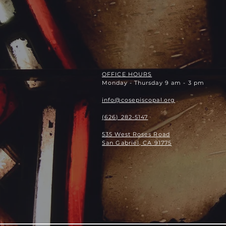
OFFICE HOURS
Monday - Thursday 9 am - 3 pm
info@cosepiscopal.org
(626) 282-5147
535 West Roses Road
San Gabriel, CA 91775