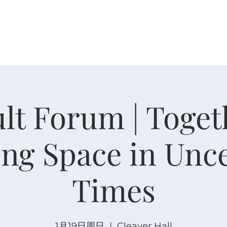
关于
崇拜
主内联结
日程安排
日程安排
lt Forum | Toget
ng Space in Unc
Times
1月19日周日
  |  
Cleaver Hall