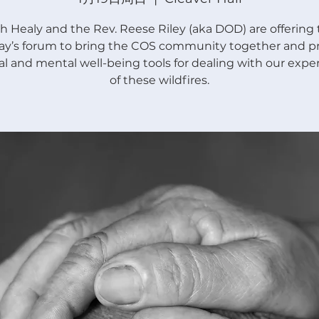
sh Healy and the Rev. Reese Riley (aka DOD) are offering 
y’s forum to bring the COS community together and p
ual and mental well-being tools for dealing with our expe
of these wildfires.