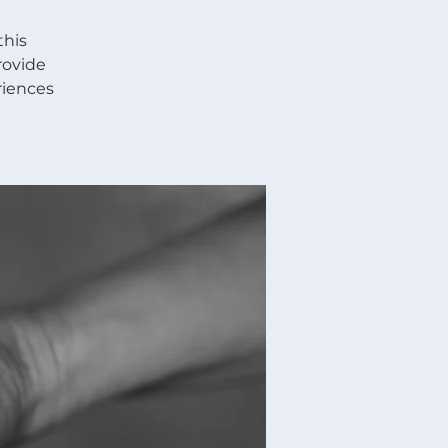
this
rovide
riences