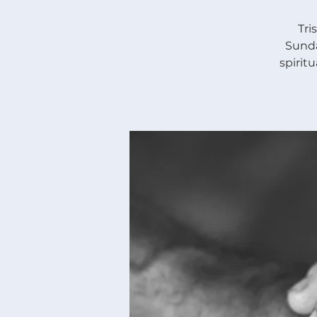
Tri
Sunda
spirit