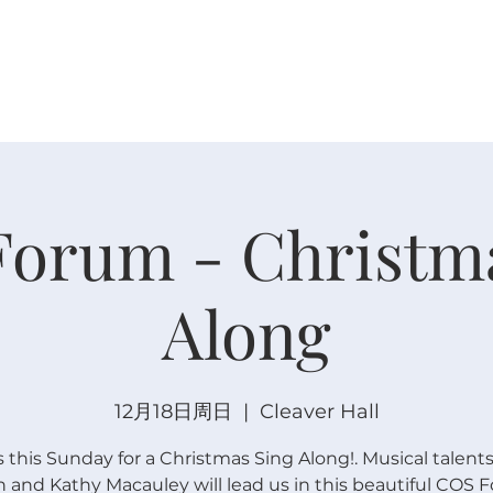
关于
崇拜
主内联结
日程安排
日程安排
Forum - Christm
Along
12月18日周日
  |  
Cleaver Hall
s this Sunday for a Christmas Sing Along!. Musical talent
 and Kathy Macauley will lead us in this beautiful COS