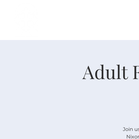
主页
中文事工
我是新人
Adult 
Join u
Nixon