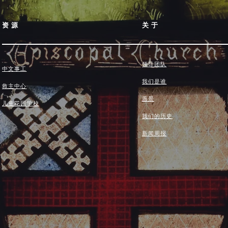
资源
关于
领导团队
中文事工
我们是谁
救主中心
愿景
儿童花园学校
我们的历史
新闻周报