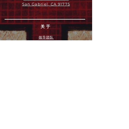
San Gabriel, CA 91775
关于
领导团队
我们是谁
愿景
我们的历史
新闻周报
行动
拓展和康复事工