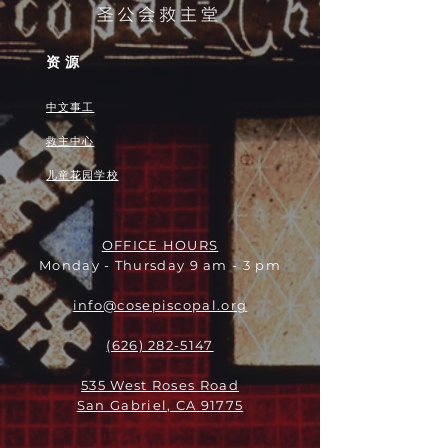
资源
中文事工
救主中心
儿童花园学校
OFFICE HOURS
Monday - Thursday 9 am - 3 pm
info@cosepiscopal.org
(626) 282-5147
535 West Roses Road
San Gabriel, CA 91775