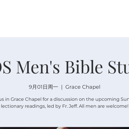
关于
崇拜
主内联结
日程安排
日程安排
S Men's Bible St
9月01日周一
  |  
Grace Chapel
us in Grace Chapel for a discussion on the upcoming Su
lectionary readings, led by Fr. Jeff. All men are welcome!