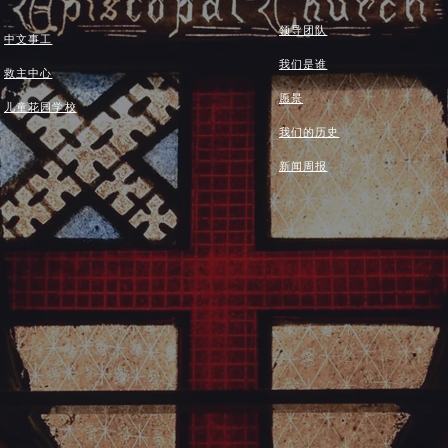
领导团队
中文事工
我们是谁
救主中心
愿景
儿童花园学校
我们的历史
新闻周报