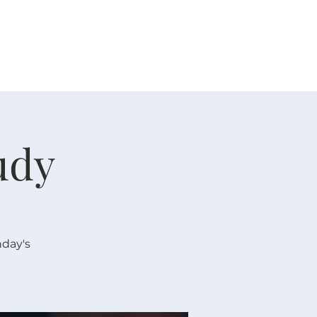
人生大事
资源
奉献
udy
nday's