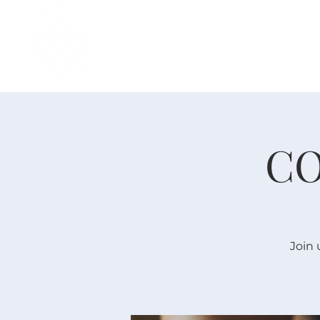
主页
中文事工
我是新人
CO
Join 